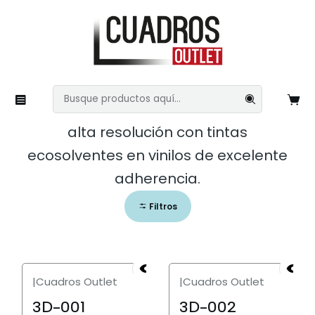
Inicio
Papel Tapiz y Murales
3D
3D
Papel Tapiz y Murales, impresos en
alta resolución con tintas
ecosolventes en vinilos de excelente
adherencia.
Filtros
|
Cuadros Outlet
|
Cuadros Outlet
3D-001
3D-002