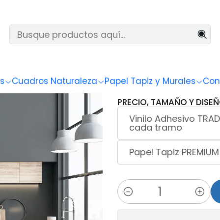
Inicio
Papel Tapiz y Murales
3D
3D-006
|
3D-006
s
Cuadros Naturaleza
Papel Tapiz y Murales
Con
PRECIO, TAMAÑO Y DISEÑ
Vinilo Adhesivo TRAD
cada tramo
Papel Tapiz PREMIUM
Cantidad