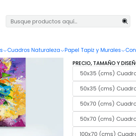
Inicio
Naturaleza
Flores
Pinturas 82
|
Pinturas
s
Cuadros Naturaleza
Papel Tapiz y Murales
Con
PRECIO, TAMAÑO Y DISEÑ
50x35 (cms) Cuadro
50x35 (cms) Cuadro
50x70 (cms) Cuadro 
50x70 (cms) Cuadro
100x70 (cms) Cuadro