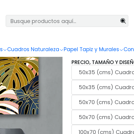
Inicio
Naturaleza
Hojas
Hojas 16
|
Hojas 16
s
Cuadros Naturaleza
Papel Tapiz y Murales
Con
PRECIO, TAMAÑO Y DISEÑ
50x35 (cms) Cuadro
50x35 (cms) Cuadro
50x70 (cms) Cuadro 
50x70 (cms) Cuadro
100x70 (cms) Cuadro