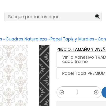
Papel Tapiz y Murales
Arabescos
Arabescos 037
|
Arabesco
s
Cuadros Naturaleza
Papel Tapiz y Murales
Con
PRECIO, TAMAÑO Y DISEÑ
Vinilo Adhesivo TRAD
cada tramo
Papel Tapiz PREMIUM
Cantidad